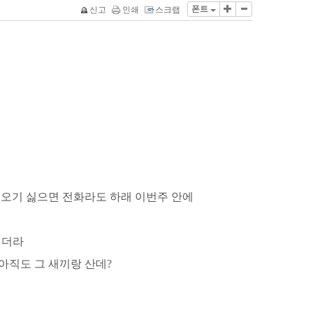
폰트
신고
인쇄
스크랩
교 오기 싫으면 전화라도 하래 이번주 안에
데더라
아직도 그 새끼랑 산데?