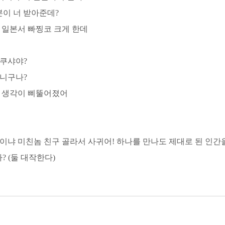
본이 너 받아준데?
가 일본서 빠찡코 크게 한데
야쿠샤야?
마니구나?
게 생각이 삐뚤어졌어
명이냐 미친놈 친구 골라서 사귀어! 하나를 만나도 제대로 된 인간
? (둘 대작한다)