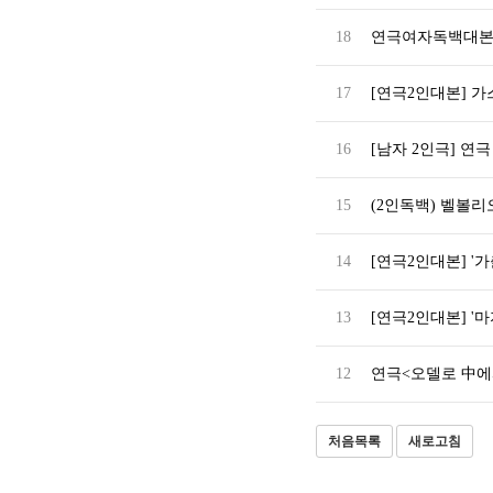
18
연극여자독백대본대
17
[연극2인대본] 가
16
[남자 2인극] 연
15
(2인독백) 벨볼리
14
[연극2인대본] '
13
[연극2인대본] '마
12
연극<오델로 中에
처음목록
새로고침