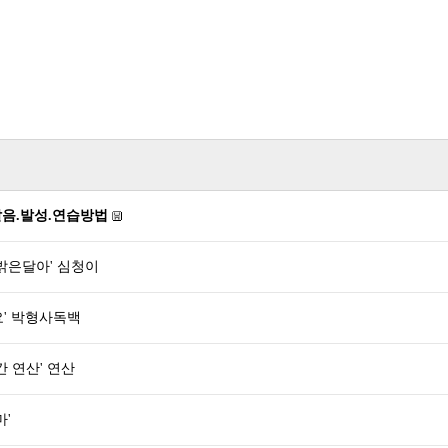
발음.발성.연습방법
 밝은달아' 심청이
요' 박형사독백
간 연산' 연산
마'