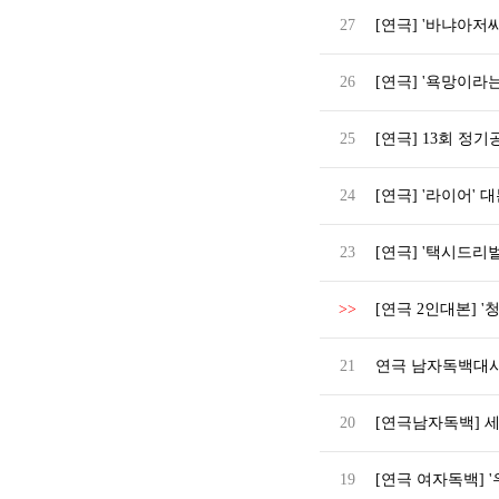
27
[연극] '바냐아저씨
26
[연극] '욕망이라
25
[연극] 13회 정기
24
[연극] '라이어' 
23
[연극] '택시드리벌
>>
[연극 2인대본] 
21
연극 남자독백대사
20
[연극남자독백] 세
19
[연극 여자독백] '