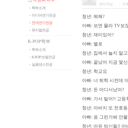
관리자님
조
|
|
학부소개
미디어연기전공
청년: 뭐해?
연극연기전공
아빠: 보면 몰라 TV보
뮤지컬전공
청년: 재미있어?
K-POP학부
아빠: 별로
학부소개
청년: 집에서 놀지 말
K-POP/보컬전공
아빠: 끝났어 지금 몇
실용댄스전공
청년: 학교요
아빠: 너 퇴학 시컨데 
청년: 돈 어디서났어?
아빠: 가서 빌어!! 고
청년: 아버지 또 천호
아빠: 응 그런가봐 안
청년: 어유 빙신들!! 