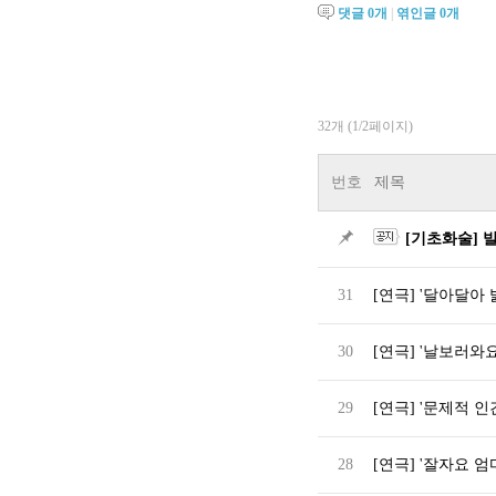
댓글
0
개
|
엮인글
0
개
32개 (1/2페이지)
번호
제목
[기초화술] 
31
[연극] '달아달아
30
[연극] '날보러와
29
[연극] '문제적 인
28
[연극] '잘자요 엄