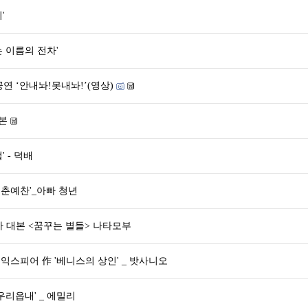
'
는 이름의 전차'
공연 ‘안내놔!못내놔!’(영상)
대본
' - 덕배
'청춘예찬'_아빠 청년
 대본 <꿈꾸는 별들> 나타모부
익스피어 作 '베니스의 상인' _ 밧사니오
우리읍내' _ 에밀리