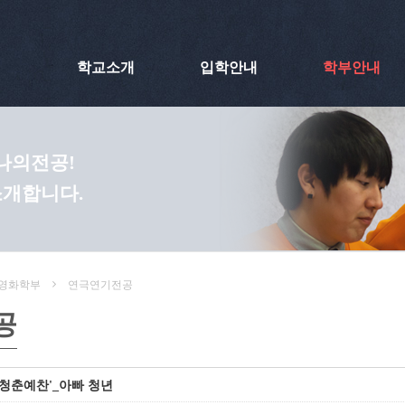
학교소개
입학안내
학부안내
 나의전공!
소개합니다.
영화학부
연극연기전공
공
 '청춘예찬'_아빠 청년