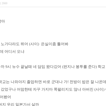
회
2660
잖아
고 노가다라도 뛰어 (사이) 은실이좀 틀어봐
신데 어디서 오냐
아까 9시 뉴수 끝날때 네 담임 왔다갔어 (편지나 봉투를 준다) 학
등학교는 나와야지 졸업하면 바로 군대나 가! 전방이 밥은 잘 나온
동 갔었구나 어맘한테 자꾸 가지마 쪽팔리지도 않냐 아버진 (사이) 
물어봤어
아버지 우리 일본가서 살까