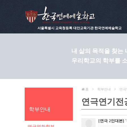
서울특별시 교육청등록 대안교육기관 한국연예예술학교
내 삶의 목적을 찾는
우리학교의 학부를 
홈
학부안내
연극
연극연기전
학부안내
[연극 2인대본]
연극영화학부