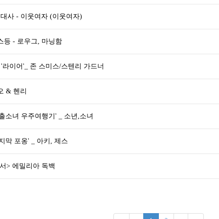
사 - 이웃여자 (이웃여자)
스등 - 로우그, 마닝함
극 '라이어'_ 존 스미스/스텐리 가드너
오 & 헨리
가출소녀 우주여행기' _ 소년,소녀
지막 포옹' _ 아키, 제스
서> 에밀리아 독백