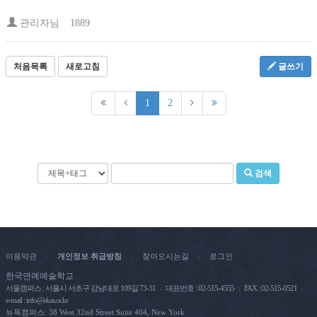
관리자님
1889
처음목록
새로고침
글쓰기
1
2
검색
이용약관
개인정보 취급방침
찾아오시는길
로그인
|
|
|
한국연예예술학교
서울캠퍼스 : 서울시 서초구 강남대로 109길 73-31
대표번호 : 02-515-4555
FAX : 02-515-0521
e-mail : info@ekas.or.kr
뉴욕캠퍼스: 38 West 32nd Street Suite 404, New York