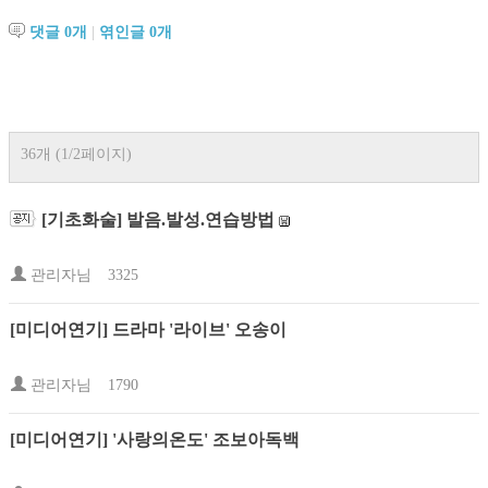
댓글
0
개
|
엮인글
0
개
36개 (1/2페이지)
[기초화술] 발음.발성.연습방법
관리자님
3325
[미디어연기] 드라마 '라이브' 오송이
관리자님
1790
[미디어연기] '사랑의온도' 조보아독백