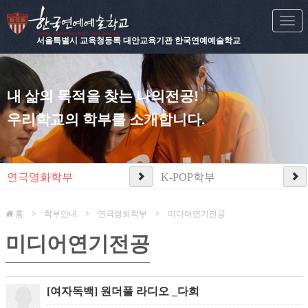
Togg
navi
서울특별시 교육청등록 대안교육기관 한국연예예술학교
내 삶의 목적을 찾는 나의전공!
우리학교의 학부를 소개합니다.
연극영화학부
K-POP학부
홈
학부안내
연극영화학부
미디어연기전공
미디어연기전공
[여자독백] 원더풀 라디오 _다희