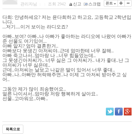
폰트
관리자님
조회
2942
신고
스크랩
|
|
다희: 안녕하세요? 저는 윤다희하고 하고요, 고등학교 2학년입
니다.
...저기....이거 보이는 라디오죠?
아빠..보여? 아빠..나 아빠가 좋아하는 라디오에 나왔어 아빠가
준 선물도 여기있어...
아빠 알지? 엄마 결혼한거..
아빠보다 못생긴 아저씨야..근데 엄마한테 너무 잘해..
아빠 죽고나서..엄마랑 나 ..너무 힘들었는데..
그 못생긴아저씨가.. 너무 싫은 그 아저씨가.. 내가 좋대..난 그
아저씨가 너무 싫은데..
근데..아저씨는 날보고 나같은 딸이 있어서 너무 좋대..
아빠..나..아빠만 허락해주면..나 이제 그 아저씨 받아주고 싶
어..
그동안 제가 많이 죄송했어요..
얼른 나이셔서..엄마랑 저랑 행복하게 살아요..
선물..고마워요..아빠..
목록으로