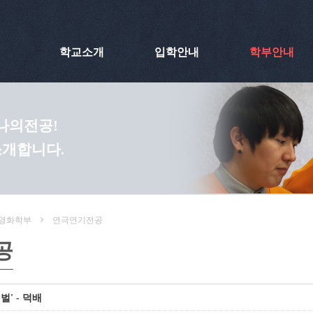
학교소개
입학안내
학부안내
 나의전공!
소개합니다.
영화학부
연극연기전공
공
벌' - 덕배