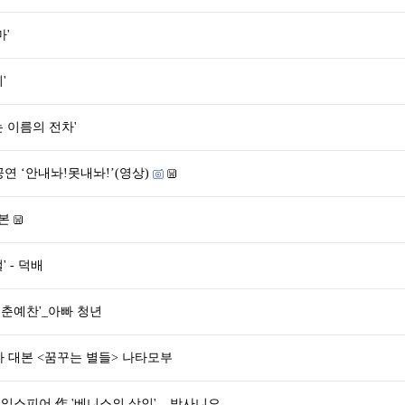
마'
'
는 이름의 전차'
공연 ‘안내놔!못내놔!’(영상)
대본
' - 덕배
'청춘예찬'_아빠 청년
 대본 <꿈꾸는 별들> 나타모부
익스피어 作 '베니스의 상인' _ 밧사니오