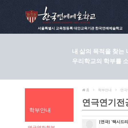
서울특별시 교육청등록 대안교육기관 한국연예예술학교
내 삶의 목적을 찾는
우리학교의 학부를 
홈
학부안내
연극
연극연기전
학부안내
[연극] '택시드리
연극영화학부