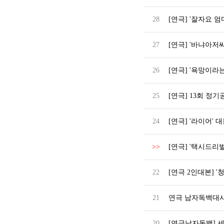
28
[연극] '잘자요 엄
27
[연극] '바냐아저씨
26
[연극] '욕망이라
25
[연극] 13회 정기
24
[연극] '라이어' 
>>
[연극] '택시드리벌
22
[연극 2인대본] 
21
연극 남자독백대사
20
[연극남자독백] 세