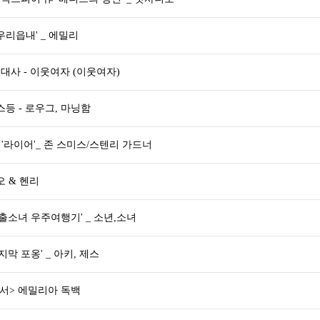
우리읍내' _ 에밀리
사 - 이웃여자 (이웃여자)
스등 - 로우그, 마닝함
극 '라이어'_ 존 스미스/스텐리 가드너
오 & 헨리
가출소녀 우주여행기' _ 소년,소녀
지막 포옹' _ 아키, 제스
서> 에밀리아 독백