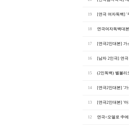
19
[연극 여자독백] '
18
연극여자독백대본대
17
[연극2인대본] 가
16
[남자 2인극] 연
15
(2인독백) 벨볼리
14
[연극2인대본] '
13
[연극2인대본] '마
12
연극<오델로 中에