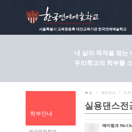
서울특별시 교육청등록 대안교육기관 한국연예예술학교
내 삶의 목적을 찾는
우리학교의 학부를 
홈
학부안내
K-P
실용댄스전
학부안내
에이핑크 Mr.Ch
연극영화학부