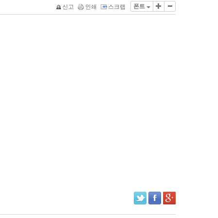
폰트
신고
인쇄
스크랩