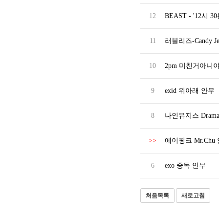
12
BEAST - '12시 30분(
11
러블리즈-Candy J
10
2pm 미친거아니야
9
exid 위아래 안무
8
나인뮤지스 Dram
>>
에이핑크 Mr.Chu
6
exo 중독 안무
처음목록
새로고침