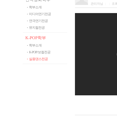
관리자님
조
|
|
학부소개
미디어연기전공
연극연기전공
뮤지컬전공
K-POP학부
학부소개
K-POP/보컬전공
실용댄스전공