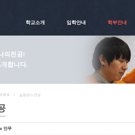
학교소개
입학안내
학부안내
 나의전공!
소개합니다.
OP학부
실용댄스전공
공
u 안무