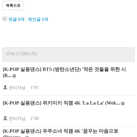
목록으로
댓글
0
개
|
엮인글
0
개
25개 (1/2페이지)
[K-POP 실용댄스] BTS (방탄소년단) '작은 것들을 위한 시
(B...
관리자님
1791
[K-POP 실용댄스] 위키미키 직캠 4K 'La La La' (Wek...
관리자님
1740
[K-POP 실용댄스] 우주소녀 직캠 4K '꿈꾸는 마음으로