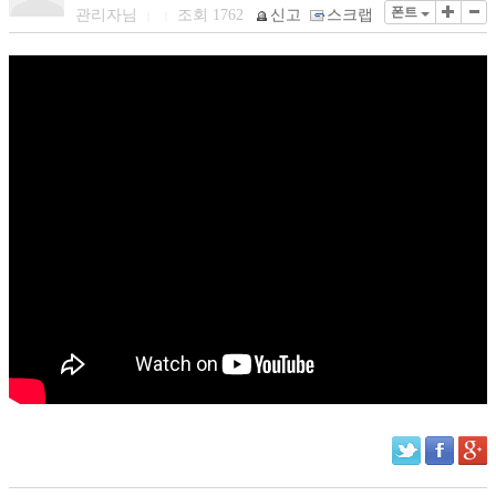
폰트
관리자님
조회
1762
신고
스크랩
|
|