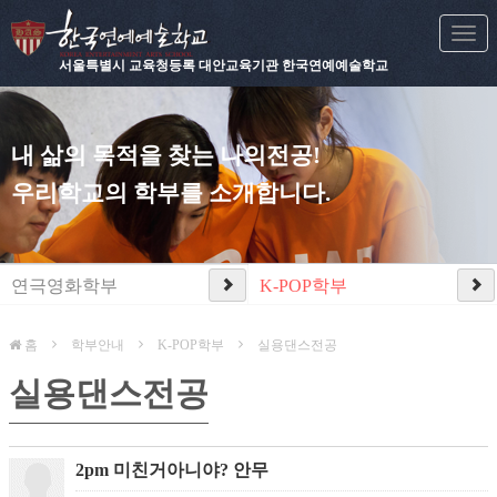
Togg
navi
서울특별시 교육청등록 대안교육기관 한국연예예술학교
내 삶의 목적을 찾는 나의전공!
우리학교의 학부를 소개합니다.
연극영화학부
K-POP학부
홈
학부안내
K-POP학부
실용댄스전공
실용댄스전공
2pm 미친거아니야? 안무