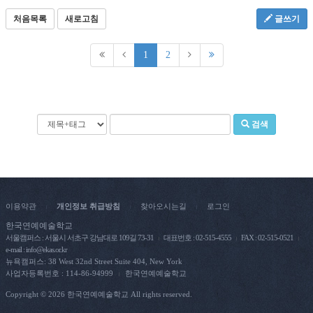
처음목록
새로고침
글쓰기
1
2
검색
이용약관
개인정보 취급방침
찾아오시는길
로그인
|
|
|
한국연예예술학교
서울캠퍼스 : 서울시 서초구 강남대로 109길 73-31
대표번호 : 02-515-4555
FAX : 02-515-0521
e-mail : info@ekas.or.kr
뉴욕캠퍼스: 38 West 32nd Street Suite 404, New York
사업자등록번호 : 114-86-94999
한국연예예술학교
|
Copyright © 2026 한국연예예술학교 All rights reserved.