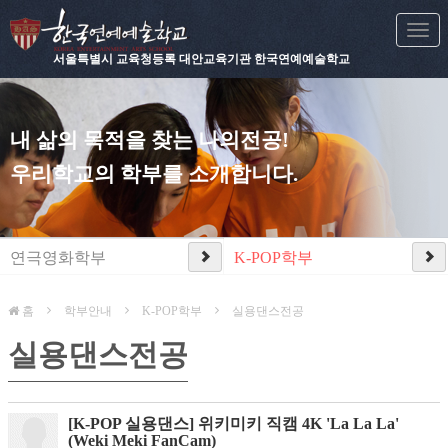
Togg
navi
서울특별시 교육청등록 대안교육기관 한국연예예술학교
내 삶의 목적을 찾는 나의전공!
우리학교의 학부를 소개합니다.
연극영화학부
K-POP학부
홈
학부안내
K-POP학부
실용댄스전공
실용댄스전공
[K-POP 실용댄스] 위키미키 직캠 4K 'La La La'
(Weki Meki FanCam)