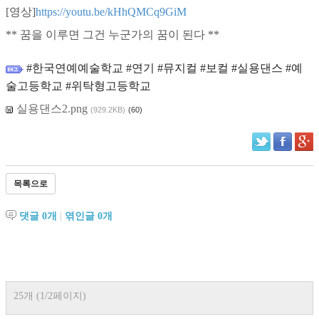
[영상]
https://youtu.be/kHhQMCq9GiM
** 꿈을 이루면 그건 누군가의 꿈이 된다 **
#한국연예예술학교 #연기 #뮤지컬 #보컬 #실용댄스 #예
술고등학교 #위탁형고등학교
실용댄스2.png
(929.2KB)
(60)
목록으로
댓글
0
개
|
엮인글
0
개
25개 (1/2페이지)