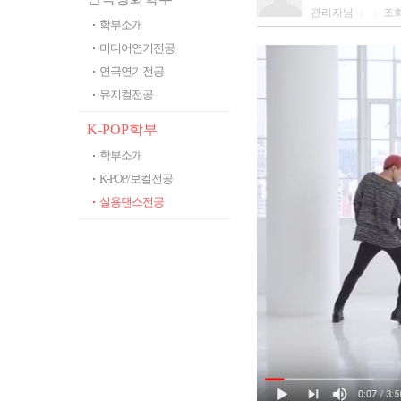
관리자님
조
|
|
학부소개
미디어연기전공
연극연기전공
뮤지컬전공
K-POP학부
학부소개
K-POP/보컬전공
실용댄스전공