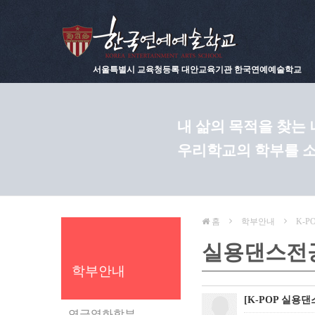
서울특별시 교육청등록 대안교육기관 한국연예예술학교
내 삶의 목적을 찾는
우리학교의 학부를 
홈
학부안내
K-P
실용댄스전
학부안내
[K-POP 실용댄스]
연극영화학부