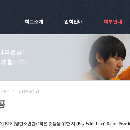
학교소개
입학안내
학부안내
 나의전공!
소개합니다.
OP학부
실용댄스전공
공
 BTS (방탄소년단) '작은 것들을 위한 시 (Boy With Luv)' Dance Practi