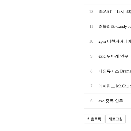
12
BEAST - '12시 30분(
11
러블리즈-Candy J
10
2pm 미친거아니야
9
exid 위아래 안무
8
나인뮤지스 Dram
7
에이핑크 Mr.Chu
6
exo 중독 안무
처음목록
새로고침