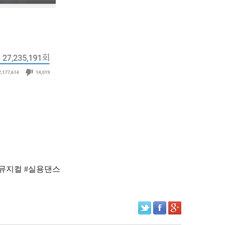
#뮤지컬 #실용댄스