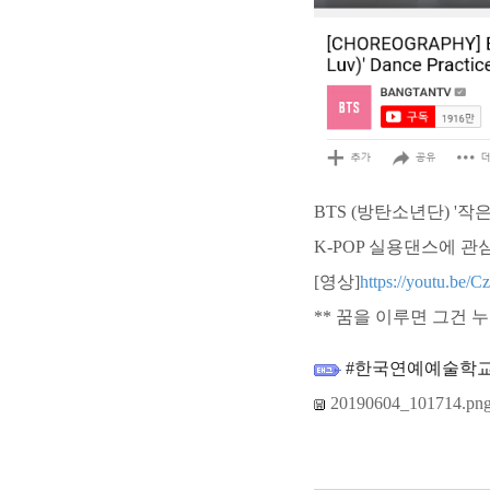
BTS (방탄소년단) '작은 것
K-POP 실용댄스에 관
[영상]
https://youtu.be
** 꿈을 이루면 그건 
#한국연예예술학교
20190604_101714.pn