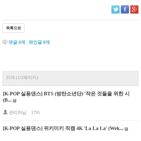
목록으로
댓글
0
개
|
엮인글
0
개
25개 (1/2페이지)
[K-POP 실용댄스] BTS (방탄소년단) '작은 것들을 위한 시
(B...
관리자님
1791
[K-POP 실용댄스] 위키미키 직캠 4K 'La La La' (Wek...