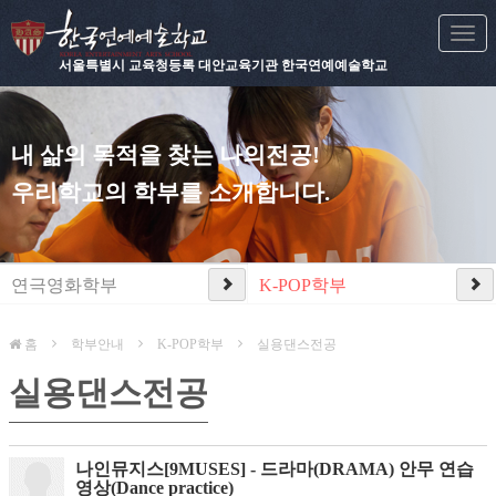
Togg
navi
서울특별시 교육청등록 대안교육기관 한국연예예술학교
내 삶의 목적을 찾는 나의전공!
우리학교의 학부를 소개합니다.
연극영화학부
K-POP학부
홈
학부안내
K-POP학부
실용댄스전공
실용댄스전공
나인뮤지스[9MUSES] - 드라마(DRAMA) 안무 연습
영상(Dance practice)