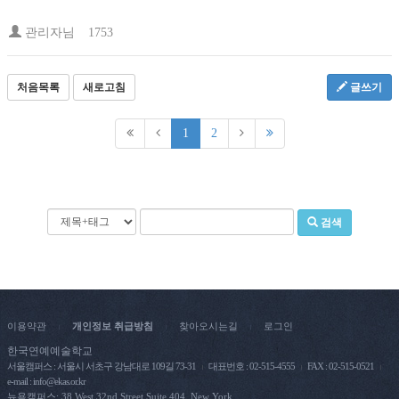
관리자님
1753
처음목록
새로고침
글쓰기
1
2
검색
이용약관
개인정보 취급방침
찾아오시는길
로그인
|
|
|
한국연예예술학교
서울캠퍼스 : 서울시 서초구 강남대로 109길 73-31
대표번호 : 02-515-4555
FAX : 02-515-0521
e-mail : info@ekas.or.kr
뉴욕캠퍼스: 38 West 32nd Street Suite 404, New York