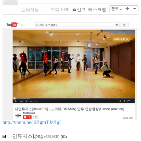
폰트
관리자님
조회
1998
신고
스크랩
|
|
http://youtu.be/j0BgmTJzBgI
나인뮤지스].png
(628.9KB)
(61)