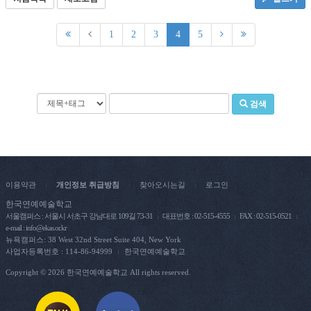
1
2
3
4
5
검색
이용약관
개인정보 취급방침
찾아오시는길
로그인
|
|
|
한국연예예술학교
서울캠퍼스 : 서울시 서초구 강남대로 109길 73-31
대표번호 : 02-515-4555
FAX : 02-515-0521
e-mail : info@ekas.or.kr
뉴욕캠퍼스: 38 West 32nd Street Suite 404, New York
사업자등록번호 : 114-86-94999
한국연예예술학교
|
Copyright © 2026 한국연예예술학교 All rights reserved.