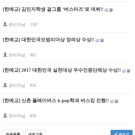
[한예교] 김민지학생 걸그룹 ‘버스터즈’로 데뷔!!
관리자님
1307
[한예교] 대한민국모범리더상 장려상 수상!!
관리자님
902
[한예교] 2017 대한민국 실천대상 우수인증단체상 수상!!
관리자님
826
[한예교] 신촌 플레이버스 k-pop학과 버스킹 진행!!
관리자님
856
처음목록
새로고침
글쓰기