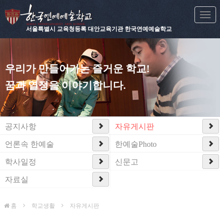
Togg
navi
서울특별시 교육청등록 대안교육기관 한국연예예술학교
우리가 만들어가는 즐거운 학교!
꿈과 열정을 이야기합니다.
공지사항
자유게시판
언론속 한예술
한예술Photo
학사일정
신문고
자료실
홈
학교생활
자유게시판