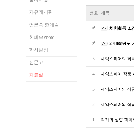
자유게시판
번호
제목
언론속 한예술
체험활동 소
한예술Photo
2018학년도
학사일정
5
세익스피어의 희극
신문고
4
세익스피어 작품 
자료실
3
세익스피어의 작품
2
세익스피어의 작품ㅍ
1
작가의 성향 파악