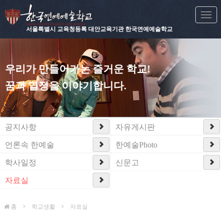
Togg
navi
서울특별시 교육청등록 대안교육기관 한국연예예술학교
우리가 만들어가는 즐거운 학교!
꿈과 열정을 이야기합니다.
공지사항
자유게시판
언론속 한예술
한예술Photo
학사일정
신문고
자료실
홈
학교생활
자료실