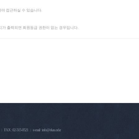
야 접근하실 수 있습니다.
지가 출력되면 회원등급 권한이 없는 경우입니다.
FAX : 02-515-0521
e-mail : info@ekas.or.kr
|
|