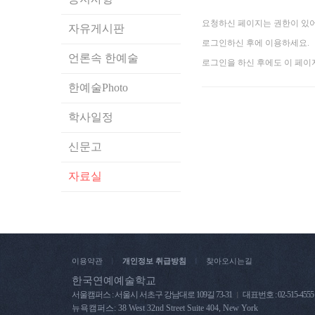
요청하신 페이지는 권한이 있어
자유게시판
로그인하신 후에 이용하세요.
언론속 한예술
로그인을 하신 후에도 이 페이
한예술Photo
학사일정
신문고
자료실
이용약관
개인정보 취급방침
찾아오시는길
|
|
한국연예예술학교
서울캠퍼스 : 서울시 서초구 강남대로 109길 73-31
대표번호 : 02-515-4555
|
뉴욕캠퍼스: 38 West 32nd Street Suite 404, New York